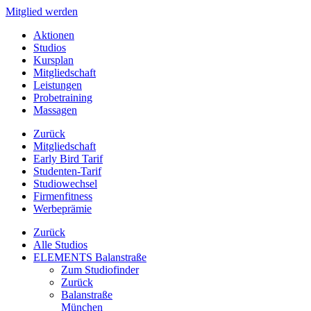
Mitglied werden
Aktionen
Studios
Kursplan
Mitgliedschaft
Leistungen
Probetraining
Massagen
Zurück
Mitgliedschaft
Early Bird Tarif
Studenten-Tarif
Studiowechsel
Firmenfitness
Werbeprämie
Zurück
Alle Studios
ELEMENTS Balanstraße
Zum Studiofinder
Zurück
Balan­straße
München