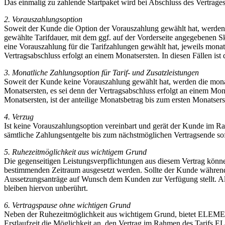
Das einmalig zu zahlende Startpaket wird bei Abschluss des Vertrages 
2. Vorauszahlungsoption
Soweit der Kunde die Option der Vorauszahlung gewählt hat, werden 
gewählte Tarifdauer, mit dem ggf. auf der Vorderseite angegebenen Sk
eine Vorauszahlung für die Tarifzahlungen gewählt hat, jeweils monat
Vertragsabschluss erfolgt an einem Monatsersten. In diesen Fällen ist
3. Monatliche Zahlungsoption für Tarif- und Zusatzleistungen
Soweit der Kunde keine Vorauszahlung gewählt hat, werden die monat
Monatsersten, es sei denn der Vertragsabschluss erfolgt an einem Mona
Monatsersten, ist der anteilige Monatsbetrag bis zum ersten Monatserste
4. Verzug
Ist keine Vorauszahlungsoption vereinbart und gerät der Kunde im Ra
sämtliche Zahlungsentgelte bis zum nächstmöglichen Vertragsende sof
5. Ruhezeitmöglichkeit aus wichtigem Grund
Die gegenseitigen Leistungsverpflichtungen aus diesem Vertrag könne
bestimmenden Zeitraum ausgesetzt werden. Sollte der Kunde während d
Aussetzungsanträge auf Wunsch dem Kunden zur Verfügung stellt. All
bleiben hiervon unberührt.
6. Vertragspause ohne wichtigen Grund
Neben der Ruhezeitmöglichkeit aus wichtigem Grund, bietet ELEM
Erstlaufzeit die Möglichkeit an, den Vertrag im Rahmen des Tarif