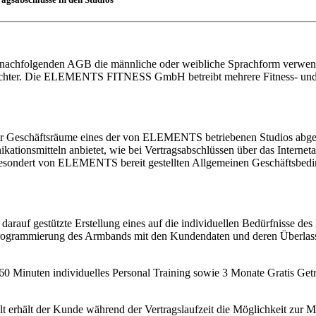
n nachfolgenden AGB die männliche oder weibliche Sprachform verwende
echter. Die ELEMENTS FITNESS GmbH betreibt mehrere Fitness- und W
lb der Geschäftsräume eines der von ELEMENTS betriebenen Studios ab
kationsmitteln anbietet, wie bei Vertragsabschlüssen über das Inter
 gesondert von ELEMENTS bereit gestellten Allgemeinen Geschäftsbed
 darauf gestützte Erstellung eines auf die individuellen Bedürfnisse d
 Programmierung des Armbands mit den Kundendaten und deren Überlas
 60 Minuten individuelles Personal Training sowie 3 Monate Gratis Getr
erhält der Kunde während der Vertragslaufzeit die Möglichkeit zur Mi