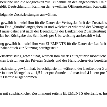
mbereiche und die Möglichkeit zur Teilnahme an den angebotenen Trai
ik Deutschland im Rahmen der jeweiligen Öffnungszeiten, Kapazität
folgende Zusatzleistungen auswählen:
gewählt hat, wird ihm für die Dauer der Vertragslaufzeit der Zusatzlei
im Feld „Studio“ angegeben ist und welchen er während der Vertragsl
 muss daher erst nach der Beendigung der Laufzeit der Zusatzleistu
, das bei Rückgabe des Schlüssels per Überweisung ausbezahlt wird.
ung gewählt hat, wird ihm von ELEMENTS für die Dauer der Laufzeit d
unahandtuch zur Nutzung bereitgestellt.
 Zusatzleistung gewählt hat, werden ihm für das aufgeführte monatli
nen Leistungen des Privaten Spinds und des Handtuchservice bereitgest
atzleistung gewählt hat, berechtigt sie ihn während der Laufzeit der Z
e in einer Menge bis zu 1,5 Liter pro Stunde und maximal 4 Litern pro
der Flatrate ausgenommen.
nur mit ausdrücklicher Zustimmung seitens ELEMENTS übertragbar. Ins
.