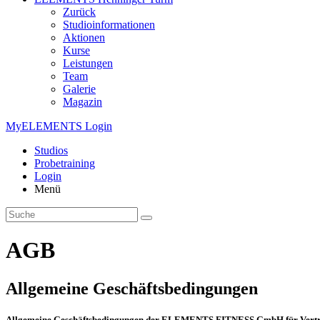
Zurück
Studioinformationen
Aktionen
Kurse
Leistungen
Team
Galerie
Magazin
MyELEMENTS Login
Studios
Probe­training
Login
Menü
AGB
Allgemeine Geschäftsbedingungen
Allgemeine Geschäftsbedingungen der ELEMENTS FITNESS GmbH für Vertrag