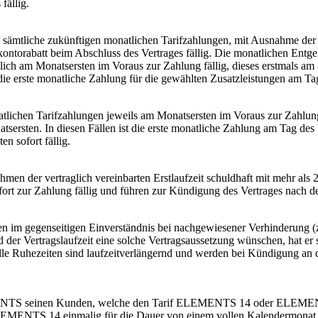
fällig.
sämtliche zukünftigen monatlichen Tarifzahlungen, mit Ausnahme der 
ontorabatt beim Abschluss des Vertrages fällig. Die monatlichen Entgel
lich am Monatsersten im Voraus zur Zahlung fällig, dieses erstmals am 
 die erste monatliche Zahlung für die gewählten Zusatzleistungen am Tag
lichen Tarifzahlungen jeweils am Monatsersten im Voraus zur Zahlung 
tsersten. In diesen Fällen ist die erste monatliche Zahlung am Tag des 
n sofort fällig.
hmen der vertraglich vereinbarten Erstlaufzeit schuldhaft mit mehr als
ort zur Zahlung fällig und führen zur Kündigung des Vertrages nach der
n im gegenseitigen Einverständnis bei nachgewiesener Verhinderung (z
er Vertragslaufzeit eine solche Vertragsaussetzung wünschen, hat er 
e Ruhezeiten sind laufzeitverlängernd und werden bei Kündigung an d
ENTS seinen Kunden, welche den Tarif ELEMENTS 14 oder ELEMENTS 
s ELEMENTS 14 einmalig für die Dauer von einem vollen Kalendermon