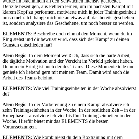
wurde im Nachhinein an den Schwächen intensiv gearbeitet.
Defizite beseitigen, aus Fehlern lernen, um im nächsten Kampf mit
klarem Kopf zu performen, motivierte mich in jeder Trainingseinheit
umso mehr. Ich hänge mich nie an etwas auf, das bereits geschehen
ist, sondern analysiere das Geschehene, um noch besser zu werden.
ELEMENTS
: Beschreibe doch einmal den Moment, wenn du im
Ring stehst und dir bewusst wird, dass sich der Kampf zu deinen
Gunsten entschieden hat?
Alem Begic
: In dem Moment weiß ich, dass sich die harte Arbeit,
die tägliche Motivation und der Verzicht im Vorfeld gelohnt haben.
Denn mein Erfolg ist auch der des Teams. Diese Momente teile und
genieße ich liebend gern mit meinem Team. Damit wird auch die
Arbeit des Teams belohnt.
ELEMENTS
: Wie viel Trainingseinheiten in der Woche absolvierst
du?
Alem Begic
: In der Vorbereitung zu einem Kampf absolviere ich
zehn Trainingseinheiten in der Woche. In der restlichen Zeit – in der
Ruhephase – absolviere ich vier bis fünf Trainingseinheiten in der
Woche. Hierfür bietet mir das ELEMENTS die besten
Voraussetzungen.
ELEMENTS
: Wie kombinierst du dein Boxtraining mit dem