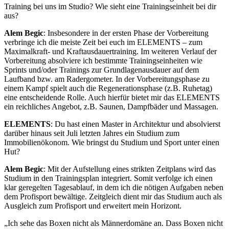
Training bei uns im Studio? Wie sieht eine Trainingseinheit bei dir
aus?
Alem Begic
: Insbesondere in der ersten Phase der Vorbereitung
verbringe ich die meiste Zeit bei euch im ELEMENTS – zum
Maximalkraft- und Kraftausdauertraining. Im weiteren Verlauf der
Vorbereitung absolviere ich bestimmte Trainingseinheiten wie
Sprints und/oder Trainings zur Grundlagenausdauer auf dem
Laufband bzw. am Radergometer. In der Vorbereitungsphase zu
einem Kampf spielt auch die Regenerationsphase (z.B. Ruhetag)
eine entscheidende Rolle. Auch hierfür bietet mir das ELEMENTS
ein reichliches Angebot, z.B. Saunen, Dampfbäder und Massagen.
ELEMENTS
: Du hast einen Master in Architektur und absolvierst
darüber hinaus seit Juli letzten Jahres ein Studium zum
Immobilienökonom. Wie bringst du Studium und Sport unter einen
Hut?
Alem Begic
: Mit der Aufstellung eines strikten Zeitplans wird das
Studium in den Trainingsplan integriert. Somit verfolge ich einen
klar geregelten Tagesablauf, in dem ich die nötigen Aufgaben neben
dem Profisport bewältige. Zeitgleich dient mir das Studium auch als
Ausgleich zum Profisport und erweitert mein Horizont.
Ich sehe das Boxen nicht als Männerdomäne an. Dass Boxen nicht