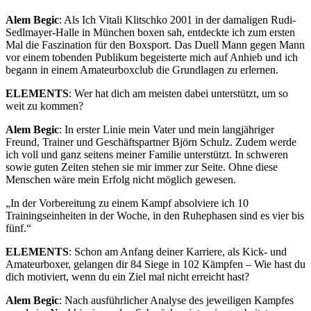
Alem Begic
: Als Ich Vitali Klitschko 2001 in der damaligen Rudi-
Sedlmayer-Halle in München boxen sah, entdeckte ich zum ersten
Mal die Faszination für den Boxsport. Das Duell Mann gegen Mann
vor einem tobenden Publikum begeisterte mich auf Anhieb und ich
begann in einem Amateurboxclub die Grundlagen zu erlernen.
ELEMENTS
: Wer hat dich am meisten dabei unterstützt, um so
weit zu kommen?
Alem Begic
: In erster Linie mein Vater und mein langjähriger
Freund, Trainer und Geschäftspartner Björn Schulz. Zudem werde
ich voll und ganz seitens meiner Familie unterstützt. In schweren
sowie guten Zeiten stehen sie mir immer zur Seite. Ohne diese
Menschen wäre mein Erfolg nicht möglich gewesen.
In der Vorbereitung zu einem Kampf absolviere ich 10
Trainingseinheiten in der Woche, in den Ruhephasen sind es vier bis
fünf.
ELEMENTS
: Schon am Anfang deiner Karriere, als Kick- und
Amateurboxer, gelangen dir 84 Siege in 102 Kämpfen – Wie hast du
dich motiviert, wenn du ein Ziel mal nicht erreicht hast?
Alem Begic
: Nach ausführlicher Analyse des jeweiligen Kampfes