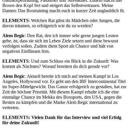
Ganzkörpertraining, Fatburner und Stresskiller. Zudem macht das
Boxen den Kopf frei und steigert das Selbstvertrauen. Meine
Damen: Das Boxtraining macht euch in kurzer Zeit unglaublich fit.
ELEMENTS
: Welchen Rat gibst du Mädchen oder Jungen, die
davon träumen, so erfolgreich wie du zu werden?
Alem Begic
: Den Rat, den ich immer sehr gerne jungen Leuten
gebe, ist, dass sie sich im Leben Ziele setzen und diese bewusst
verfolgen sollen. Zudem dient Sport als Chance und hält von
negativen Einflüssen fern.
ELEMENTS
: Und zum Schluss ein Blick in die Zukunft: Was
kommt als Nächstes? Worauf bereitest du dich gerade vor?
Alem Begic
: Aktuell bereite ich mich auf meinen Kampf in Los
Angeles, Hollywood vor. Es geht um den IBF Intercontinental Titel
im Super-Mittelgewicht. Das Ganze erfolgreich zu gestalten, hat zur
Zeit die höchste Priorität. Mit diesem Kampf erhalte ich die eine
einmalige Chance im Mekka des Boxsports, den USA, gegen die
Besten zu kämpfen und die Marke Alem Begic international zu
vertreten.
ELEMENTS: Vielen Dank für das Interview und viel Erfolg
für deine Zukunft!