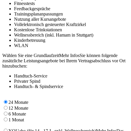
Fitnesstests
Feedbackgespräche
Trainingsplananpassungen
Nutzung aller Kursangebote
Vollelektronisch gesteuerter Kraftzirkel
Kostenlose Trinkstationen
Wellnessbereich (inkl. Hamam in Stuttgart)
Kinderbetreuung
WLAN
Wählen Sie eine Grundlaufzeit
Mehr Infos
Sie können folgende
zusätzliche Leistungsangebote bei Ihrem Vertragsabschluss vor Ort
hinzubuchen:
Handtuch-Service
Privater Spind
Handtuch- & Spindservice
24 Monate
12 Monate
6 Monate
1 Monat
YOUabo
(für 14 - 17 J., exkl. Wellnessbereich)
Mehr Infos
Das