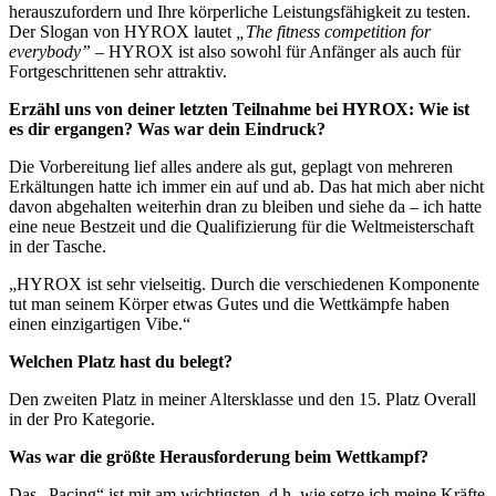
herauszufordern und Ihre körperliche Leistungsfähigkeit zu testen.
Der Slogan von HYROX lautet
„The fitness competition for
everybody”
– HYROX ist also sowohl für Anfänger als auch für
Fortgeschrittenen sehr attraktiv.
Erzähl uns von deiner letzten Teilnahme bei HYROX: Wie ist
es dir ergangen? Was war dein Eindruck?
Die Vorbereitung lief alles andere als gut, geplagt von mehreren
Erkältungen hatte ich immer ein auf und ab. Das hat mich aber nicht
davon abgehalten weiterhin dran zu bleiben und siehe da – ich hatte
eine neue Bestzeit und die Qualifizierung für die Weltmeisterschaft
in der Tasche.
HYROX ist sehr vielseitig. Durch die verschiedenen Komponente
tut man seinem Körper etwas Gutes und die Wettkämpfe haben
einen einzigartigen Vibe.
Welchen Platz hast du belegt?
Den zweiten Platz in meiner Altersklasse und den 15. Platz Overall
in der Pro Kategorie.
Was war die größte Herausforderung beim Wettkampf?
Das „Pacing“ ist mit am wichtigsten, d.h. wie setze ich meine Kräfte