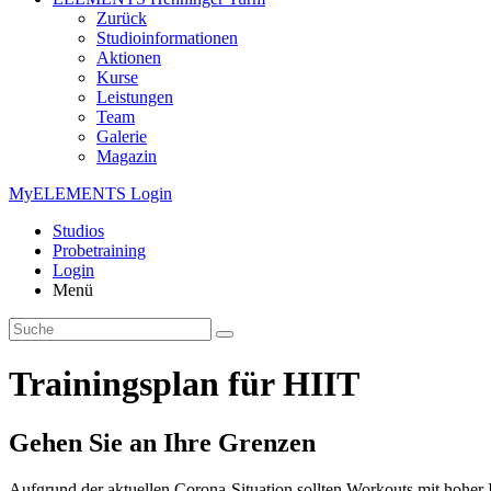
Zurück
Studioinformationen
Aktionen
Kurse
Leistungen
Team
Galerie
Magazin
MyELEMENTS Login
Studios
Probe­training
Login
Menü
Trainingsplan für HIIT
Gehen Sie an Ihre Grenzen
Aufgrund der aktuellen Corona-Situation sollten Workouts mit hoher 