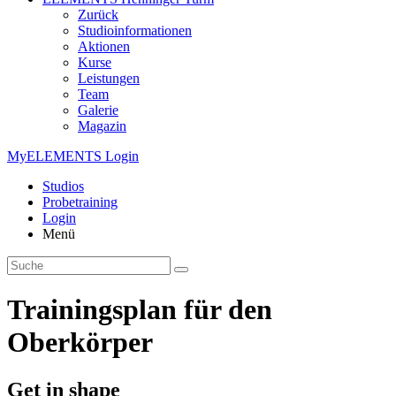
Zurück
Studioinformationen
Aktionen
Kurse
Leistungen
Team
Galerie
Magazin
MyELEMENTS Login
Studios
Probe­training
Login
Menü
Trainingsplan für den
Oberkörper
Get in shape