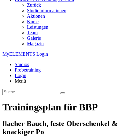
Zurück
Studioinformationen
Aktionen
Kurse
Leistungen
Team
Galerie
Magazin
MyELEMENTS Login
Studios
Probe­training
Login
Menü
Trainingsplan für BBP
flacher Bauch, feste Oberschenkel &
knackiger Po