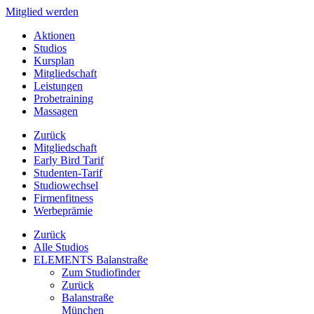
Mitglied werden
Aktionen
Studios
Kursplan
Mitgliedschaft
Leistungen
Probetraining
Massagen
Zurück
Mitgliedschaft
Early Bird Tarif
Studenten-Tarif
Studiowechsel
Firmenfitness
Werbeprämie
Zurück
Alle Studios
ELEMENTS Balanstraße
Zum Studiofinder
Zurück
Balan­straße
München