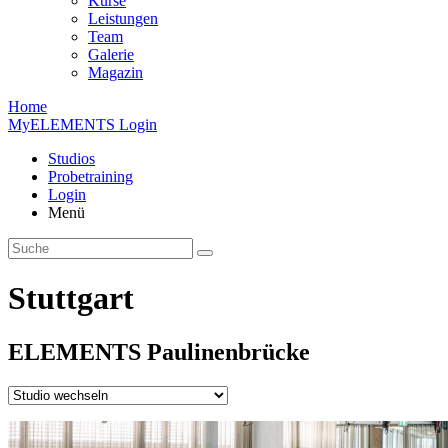
Kurse
Leistungen
Team
Galerie
Magazin
Home
MyELEMENTS Login
Studios
Probe­training
Login
Menü
Stuttgart
ELEMENTS
Paulinen­brücke