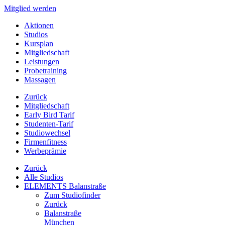
Mitglied werden
Aktionen
Studios
Kursplan
Mitgliedschaft
Leistungen
Probetraining
Massagen
Zurück
Mitgliedschaft
Early Bird Tarif
Studenten-Tarif
Studiowechsel
Firmenfitness
Werbeprämie
Zurück
Alle Studios
ELEMENTS Balanstraße
Zum Studiofinder
Zurück
Balan­straße
München