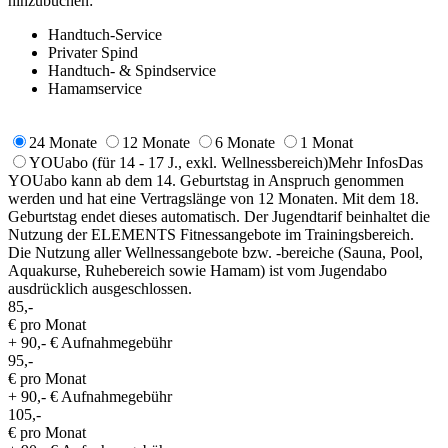
hinzubuchen:
Handtuch-Service
Privater Spind
Handtuch- & Spindservice
Hamamservice
24 Monate
12 Monate
6 Monate
1 Monat
YOUabo
(für 14 - 17 J., exkl. Wellnessbereich)
Mehr Infos
Das
YOUabo kann ab dem 14. Geburtstag in Anspruch genommen
werden und hat eine Vertragslänge von 12 Monaten. Mit dem 18.
Geburtstag endet dieses automatisch. Der Jugendtarif beinhaltet die
Nutzung der ELEMENTS Fitnessangebote im Trainingsbereich.
Die Nutzung aller Wellnessangebote bzw. -bereiche (Sauna, Pool,
Aquakurse, Ruhebereich sowie Hamam) ist vom Jugendabo
ausdrücklich ausgeschlossen.
85,-
€ pro Monat
+ 90,- € Aufnahmegebühr
95,-
€ pro Monat
+ 90,- € Aufnahmegebühr
105,-
€ pro Monat