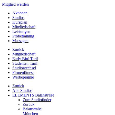
Mitglied werden
Aktionen
Studios
Kursplan
Mitgliedschaft
Leistungen
Probetraining
Massagen
Zurück
Mitgliedschaft
Early Bird Tarif
Studenten-Tarif
Studiowechsel
Firmenfitness
Werbeprämie
Zurück
Alle Studios
ELEMENTS Balanstraße
Zum Studiofinder
Zurück
Balan­straße
München