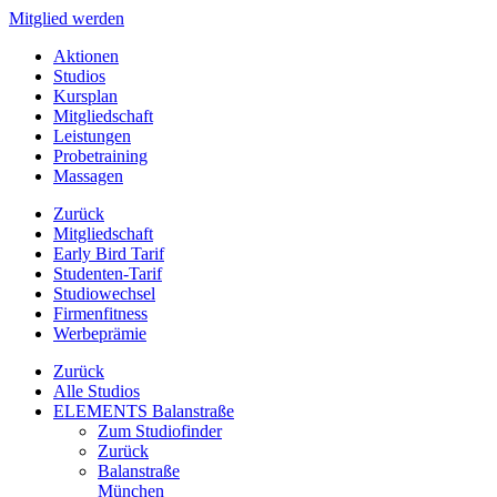
Mitglied werden
Aktionen
Studios
Kursplan
Mitgliedschaft
Leistungen
Probetraining
Massagen
Zurück
Mitgliedschaft
Early Bird Tarif
Studenten-Tarif
Studiowechsel
Firmenfitness
Werbeprämie
Zurück
Alle Studios
ELEMENTS Balanstraße
Zum Studiofinder
Zurück
Balan­straße
München