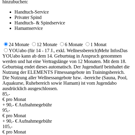
hinzubuchen:
Handtuch-Service
Privater Spind
Handtuch- & Spindservice
Hamamservice
24 Monate
12 Monate
6 Monate
1 Monat
YOUabo
(für 14 - 17 J., exkl. Wellnessbereich)
Mehr Infos
Das
YOUabo kann ab dem 14. Geburtstag in Anspruch genommen
werden und hat eine Vertragslänge von 12 Monaten. Mit dem 18.
Geburtstag endet dieses automatisch. Der Jugendtarif beinhaltet die
Nutzung der ELEMENTS Fitnessangebote im Trainingsbereich.
Die Nutzung aller Wellnessangebote bzw. -bereiche (Sauna, Pool,
Aquakurse, Ruhebereich sowie Hamam) ist vom Jugendabo
ausdrücklich ausgeschlossen.
85,-
€ pro Monat
+ 90,- € Aufnahmegebühr
95,-
€ pro Monat
+ 90,- € Aufnahmegebühr
105,-
€ pro Monat