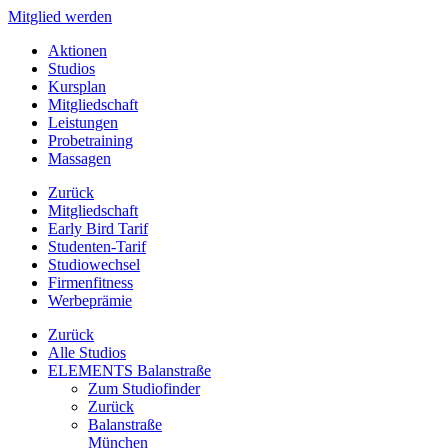
Mitglied werden
Aktionen
Studios
Kursplan
Mitgliedschaft
Leistungen
Probetraining
Massagen
Zurück
Mitgliedschaft
Early Bird Tarif
Studenten-Tarif
Studiowechsel
Firmenfitness
Werbeprämie
Zurück
Alle Studios
ELEMENTS Balanstraße
Zum Studiofinder
Zurück
Balan­straße
München