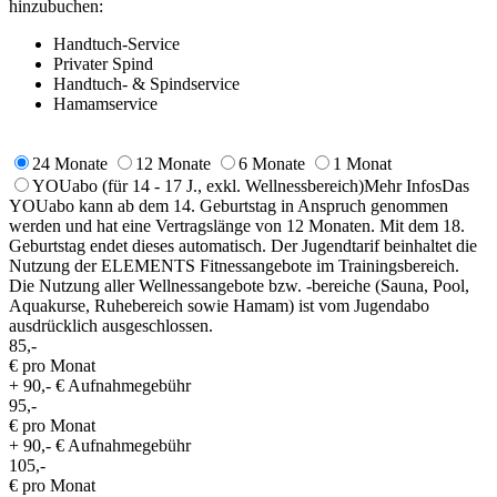
hinzubuchen:
Handtuch-Service
Privater Spind
Handtuch- & Spindservice
Hamamservice
24 Monate
12 Monate
6 Monate
1 Monat
YOUabo
(für 14 - 17 J., exkl. Wellnessbereich)
Mehr Infos
Das
YOUabo kann ab dem 14. Geburtstag in Anspruch genommen
werden und hat eine Vertragslänge von 12 Monaten. Mit dem 18.
Geburtstag endet dieses automatisch. Der Jugendtarif beinhaltet die
Nutzung der ELEMENTS Fitnessangebote im Trainingsbereich.
Die Nutzung aller Wellnessangebote bzw. -bereiche (Sauna, Pool,
Aquakurse, Ruhebereich sowie Hamam) ist vom Jugendabo
ausdrücklich ausgeschlossen.
85,-
€ pro Monat
+ 90,- € Aufnahmegebühr
95,-
€ pro Monat
+ 90,- € Aufnahmegebühr
105,-
€ pro Monat