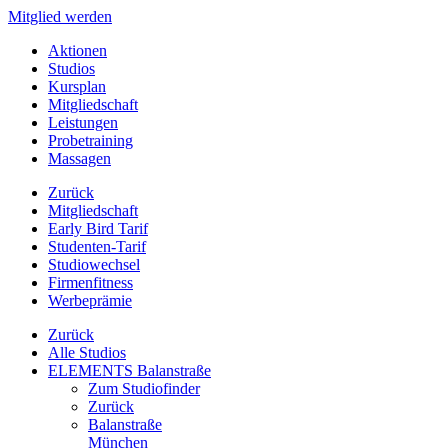
Mitglied werden
Aktionen
Studios
Kursplan
Mitgliedschaft
Leistungen
Probetraining
Massagen
Zurück
Mitgliedschaft
Early Bird Tarif
Studenten-Tarif
Studiowechsel
Firmenfitness
Werbeprämie
Zurück
Alle Studios
ELEMENTS Balanstraße
Zum Studiofinder
Zurück
Balan­straße
München