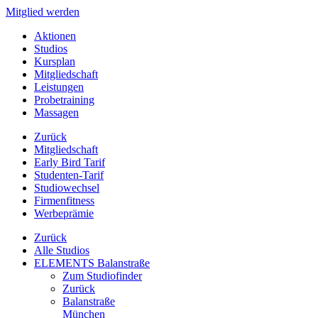
Mitglied werden
Aktionen
Studios
Kursplan
Mitgliedschaft
Leistungen
Probetraining
Massagen
Zurück
Mitgliedschaft
Early Bird Tarif
Studenten-Tarif
Studiowechsel
Firmenfitness
Werbeprämie
Zurück
Alle Studios
ELEMENTS Balanstraße
Zum Studiofinder
Zurück
Balan­straße
München