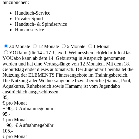
hinzubuchen:
Handtuch-Service
Privater Spind
Handtuch- & Spindservice
Hamamservice
24 Monate
12 Monate
6 Monate
1 Monat
YOUabo
(für 14 - 17 J., exkl. Wellnessbereich)
Mehr Infos
Das
YOUabo kann ab dem 14. Geburtstag in Anspruch genommen
werden und hat eine Vertragslänge von 12 Monaten. Mit dem 18.
Geburtstag endet dieses automatisch. Der Jugendtarif beinhaltet die
Nutzung der ELEMENTS Fitnessangebote im Trainingsbereich.
Die Nutzung aller Wellnessangebote bzw. -bereiche (Sauna, Pool,
Aquakurse, Ruhebereich sowie Hamam) ist vom Jugendabo
ausdrücklich ausgeschlossen.
85,-
€ pro Monat
+ 90,- € Aufnahmegebühr
95,-
€ pro Monat
+ 90,- € Aufnahmegebühr
105,-
€ pro Monat