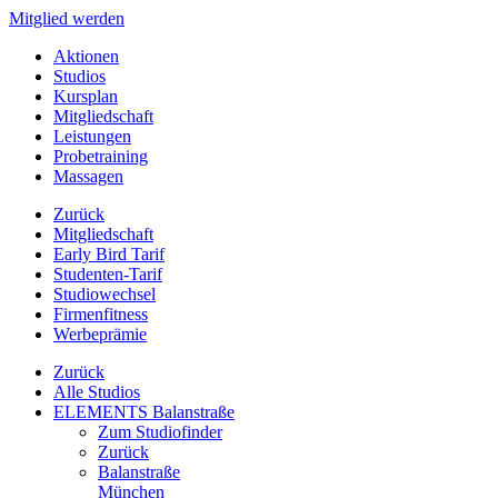
Mitglied werden
Aktionen
Studios
Kursplan
Mitgliedschaft
Leistungen
Probetraining
Massagen
Zurück
Mitgliedschaft
Early Bird Tarif
Studenten-Tarif
Studiowechsel
Firmenfitness
Werbeprämie
Zurück
Alle Studios
ELEMENTS Balanstraße
Zum Studiofinder
Zurück
Balan­straße
München