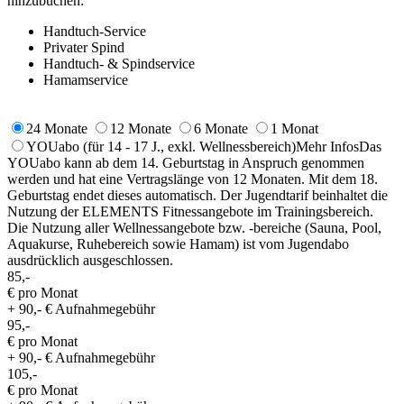
hinzubuchen:
Handtuch-Service
Privater Spind
Handtuch- & Spindservice
Hamamservice
24 Monate
12 Monate
6 Monate
1 Monat
YOUabo
(für 14 - 17 J., exkl. Wellnessbereich)
Mehr Infos
Das
YOUabo kann ab dem 14. Geburtstag in Anspruch genommen
werden und hat eine Vertragslänge von 12 Monaten. Mit dem 18.
Geburtstag endet dieses automatisch. Der Jugendtarif beinhaltet die
Nutzung der ELEMENTS Fitnessangebote im Trainingsbereich.
Die Nutzung aller Wellnessangebote bzw. -bereiche (Sauna, Pool,
Aquakurse, Ruhebereich sowie Hamam) ist vom Jugendabo
ausdrücklich ausgeschlossen.
85,-
€ pro Monat
+ 90,- € Aufnahmegebühr
95,-
€ pro Monat
+ 90,- € Aufnahmegebühr
105,-
€ pro Monat