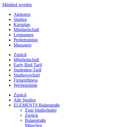
Mitglied werden
Aktionen
Studios
Kursplan
Mitgliedschaft
Leistungen
Probetraining
Massagen
Zurück
Mitgliedschaft
Early Bird Tarif
Studenten-Tarif
Studiowechsel
Firmenfitness
Werbeprämie
Zurück
Alle Studios
ELEMENTS Balanstraße
Zum Studiofinder
Zurück
Balan­straße
München