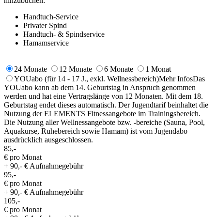
hinzubuchen:
Handtuch-Service
Privater Spind
Handtuch- & Spindservice
Hamamservice
24 Monate
12 Monate
6 Monate
1 Monat
YOUabo
(für 14 - 17 J., exkl. Wellnessbereich)
Mehr Infos
Das
YOUabo kann ab dem 14. Geburtstag in Anspruch genommen
werden und hat eine Vertragslänge von 12 Monaten. Mit dem 18.
Geburtstag endet dieses automatisch. Der Jugendtarif beinhaltet die
Nutzung der ELEMENTS Fitnessangebote im Trainingsbereich.
Die Nutzung aller Wellnessangebote bzw. -bereiche (Sauna, Pool,
Aquakurse, Ruhebereich sowie Hamam) ist vom Jugendabo
ausdrücklich ausgeschlossen.
85,-
€ pro Monat
+ 90,- € Aufnahmegebühr
95,-
€ pro Monat
+ 90,- € Aufnahmegebühr
105,-
€ pro Monat