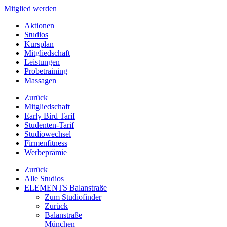
Mitglied werden
Aktionen
Studios
Kursplan
Mitgliedschaft
Leistungen
Probetraining
Massagen
Zurück
Mitgliedschaft
Early Bird Tarif
Studenten-Tarif
Studiowechsel
Firmenfitness
Werbeprämie
Zurück
Alle Studios
ELEMENTS Balanstraße
Zum Studiofinder
Zurück
Balan­straße
München