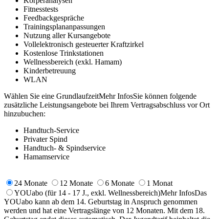
Körperanalysen
Fitnesstests
Feedbackgespräche
Trainingsplananpassungen
Nutzung aller Kursangebote
Vollelektronisch gesteuerter Kraftzirkel
Kostenlose Trinkstationen
Wellnessbereich (exkl. Hamam)
Kinderbetreuung
WLAN
Wählen Sie eine Grundlaufzeit
Mehr Infos
Sie können folgende
zusätzliche Leistungsangebote bei Ihrem Vertragsabschluss vor Ort
hinzubuchen:
Handtuch-Service
Privater Spind
Handtuch- & Spindservice
Hamamservice
24 Monate
12 Monate
6 Monate
1 Monat
YOUabo
(für 14 - 17 J., exkl. Wellnessbereich)
Mehr Infos
Das
YOUabo kann ab dem 14. Geburtstag in Anspruch genommen
werden und hat eine Vertragslänge von 12 Monaten. Mit dem 18.