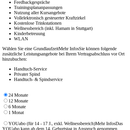
Feedbackgespräche
Trainingsplananpassungen
Nutzung aller Kursangebote
Vollelektronisch gesteuerter Kraftzirkel
Kostenlose Trinkstationen
Wellnessbereich (inkl. Hamam in Stuttgart)
Kinderbetreuung
WLAN
Wählen Sie eine Grundlaufzeit
Mehr Infos
Sie können folgende
zusätzliche Leistungsangebote bei Ihrem Vertragsabschluss vor Ort
hinzubuchen:
Handtuch-Service
Privater Spind
Handtuch- & Spindservice
24 Monate
12 Monate
6 Monate
1 Monat
YOUabo
(für 14 - 17 J., exkl. Wellnessbereich)
Mehr Infos
Das
YOUabo kann ab dem 14. Geburtstag in Anspruch genommen