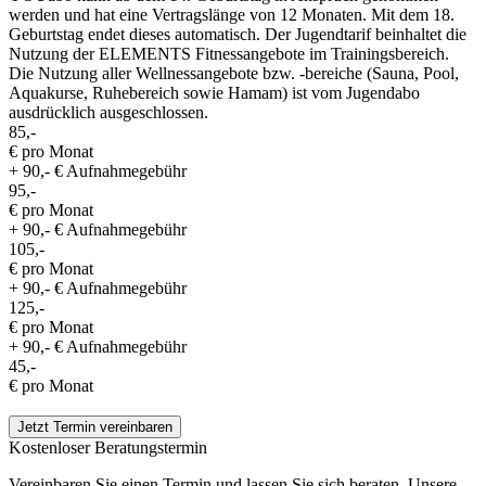
werden und hat eine Vertragslänge von 12 Monaten. Mit dem 18.
Geburtstag endet dieses automatisch. Der Jugendtarif beinhaltet die
Nutzung der ELEMENTS Fitnessangebote im Trainingsbereich.
Die Nutzung aller Wellnessangebote bzw. -bereiche (Sauna, Pool,
Aquakurse, Ruhebereich sowie Hamam) ist vom Jugendabo
ausdrücklich ausgeschlossen.
85,-
€ pro Monat
+ 90,- € Aufnahmegebühr
95,-
€ pro Monat
+ 90,- € Aufnahmegebühr
105,-
€ pro Monat
+ 90,- € Aufnahmegebühr
125,-
€ pro Monat
+ 90,- € Aufnahmegebühr
45,-
€ pro Monat
Jetzt Termin vereinbaren
Kostenloser Beratungstermin
Vereinbaren Sie einen Termin und lassen Sie sich beraten. Unsere