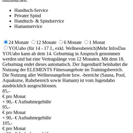
hinzubuchen:
Handtuch-Service
Privater Spind
Handtuch- & Spindservice
Hamamservice
24 Monate
12 Monate
6 Monate
1 Monat
YOUabo
(für 14 - 17 J., exkl. Wellnessbereich)
Mehr Infos
Das
YOUabo kann ab dem 14. Geburtstag in Anspruch genommen
werden und hat eine Vertragslänge von 12 Monaten. Mit dem 18.
Geburtstag endet dieses automatisch. Der Jugendtarif beinhaltet die
Nutzung der ELEMENTS Fitnessangebote im Trainingsbereich.
Die Nutzung aller Wellnessangebote bzw. -bereiche (Sauna, Pool,
Aquakurse, Ruhebereich sowie Hamam) ist vom Jugendabo
ausdrücklich ausgeschlossen.
85,-
€ pro Monat
+ 90,- € Aufnahmegebühr
95,-
€ pro Monat
+ 90,- € Aufnahmegebühr
105,-
€ pro Monat