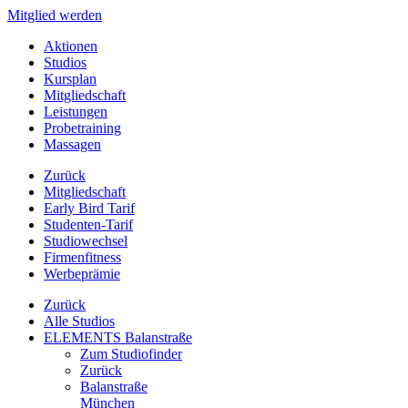
Mitglied werden
Aktionen
Studios
Kursplan
Mitgliedschaft
Leistungen
Probetraining
Massagen
Zurück
Mitgliedschaft
Early Bird Tarif
Studenten-Tarif
Studiowechsel
Firmenfitness
Werbeprämie
Zurück
Alle Studios
ELEMENTS Balanstraße
Zum Studiofinder
Zurück
Balan­straße
München