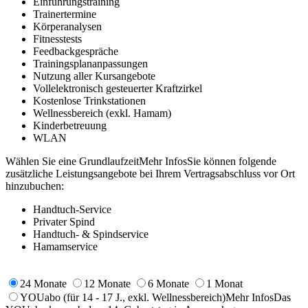
Einführungstraining
Trainertermine
Körperanalysen
Fitnesstests
Feedbackgespräche
Trainingsplananpassungen
Nutzung aller Kursangebote
Vollelektronisch gesteuerter Kraftzirkel
Kostenlose Trinkstationen
Wellnessbereich (exkl. Hamam)
Kinderbetreuung
WLAN
Wählen Sie eine Grundlaufzeit
Mehr Infos
Sie können folgende
zusätzliche Leistungsangebote bei Ihrem Vertragsabschluss vor Ort
hinzubuchen:
Handtuch-Service
Privater Spind
Handtuch- & Spindservice
Hamamservice
24 Monate
12 Monate
6 Monate
1 Monat
YOUabo
(für 14 - 17 J., exkl. Wellnessbereich)
Mehr Infos
Das