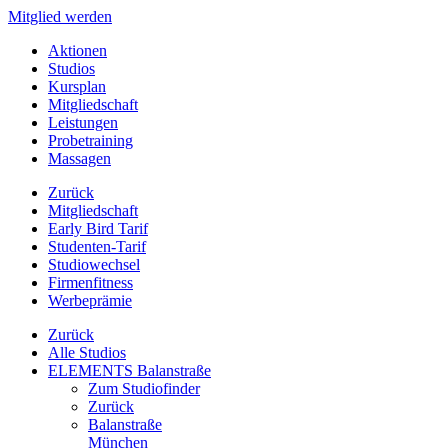
Mitglied werden
Aktionen
Studios
Kursplan
Mitgliedschaft
Leistungen
Probetraining
Massagen
Zurück
Mitgliedschaft
Early Bird Tarif
Studenten-Tarif
Studiowechsel
Firmenfitness
Werbeprämie
Zurück
Alle Studios
ELEMENTS Balanstraße
Zum Studiofinder
Zurück
Balan­straße
München