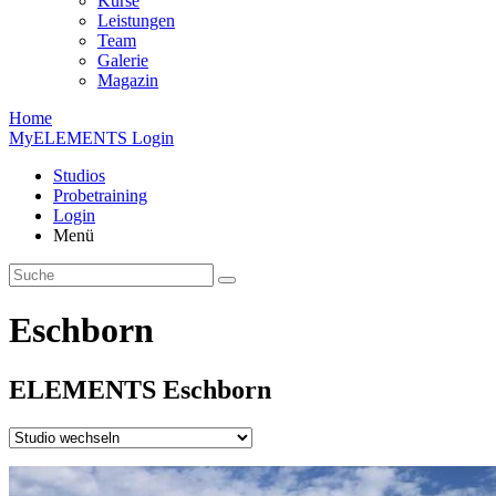
Kurse
Leistungen
Team
Galerie
Magazin
Home
MyELEMENTS Login
Studios
Probe­training
Login
Menü
Eschborn
ELEMENTS
Esch­born