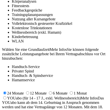
Körperanalysen
Fitnesstests
Feedbackgespräche
Trainingsplananpassungen
Nutzung aller Kursangebote
Vollelektronisch gesteuerter Kraftzirkel
Kostenlose Trinkstationen
Wellnessbereich (exkl. Hamam)
Kinderbetreuung
WLAN
Wählen Sie eine Grundlaufzeit
Mehr Infos
Sie können folgende
zusätzliche Leistungsangebote bei Ihrem Vertragsabschluss vor Ort
hinzubuchen:
Handtuch-Service
Privater Spind
Handtuch- & Spindservice
Hamamservice
24 Monate
12 Monate
6 Monate
1 Monat
YOUabo
(für 14 - 17 J., exkl. Wellnessbereich)
Mehr Infos
Das
YOUabo kann ab dem 14. Geburtstag in Anspruch genommen
werden und hat eine Vertragslänge von 12 Monaten. Mit dem 18.