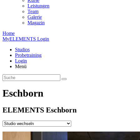
Kurse
Leistungen
Team
Galerie
Magazin
Home
MyELEMENTS Login
Studios
Probe­training
Login
Menü
Eschborn
ELEMENTS
Esch­born