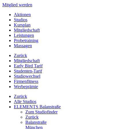
Mitglied werden
Aktionen
Studios
Kursplan
Mitgliedschaft
Leistungen
Probetraining
Massagen
Zurück
Mitgliedschaft
Early Bird Tarif
Studenten-Tarif
Studiowechsel
Firmenfitness
Werbeprämie
Zurück
Alle Studios
ELEMENTS Balanstraße
Zum Studiofinder
Zurück
Balan­straße
München