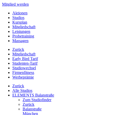
Mitglied werden
Aktionen
Studios
Kursplan
Mitgliedschaft
Leistungen
Probetraining
Massagen
Zurück
Mitgliedschaft
Early Bird Tarif
Studenten-Tarif
Studiowechsel
Firmenfitness
Werbeprämie
Zurück
Alle Studios
ELEMENTS Balanstraße
Zum Studiofinder
Zurück
Balan­straße
München