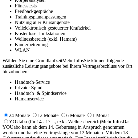
Körperanalysen
Fitnesstests
Feedbackgespräche
Trainingsplananpassungen
Nutzung aller Kursangebote
Vollelektronisch gesteuerter Kraftzirkel
Kostenlose Trinkstationen
Wellnessbereich (exkl. Hamam)
Kinderbetreuung
WLAN
Wählen Sie eine Grundlaufzeit
Mehr Infos
Sie können folgende
zusätzliche Leistungsangebote bei Ihrem Vertragsabschluss vor Ort
hinzubuchen:
Handtuch-Service
Privater Spind
Handtuch- & Spindservice
Hamamservice
24 Monate
12 Monate
6 Monate
1 Monat
YOUabo
(für 14 - 17 J., exkl. Wellnessbereich)
Mehr Infos
Das
YOUabo kann ab dem 14. Geburtstag in Anspruch genommen
werden und hat eine Vertragslänge von 12 Monaten. Mit dem 18.