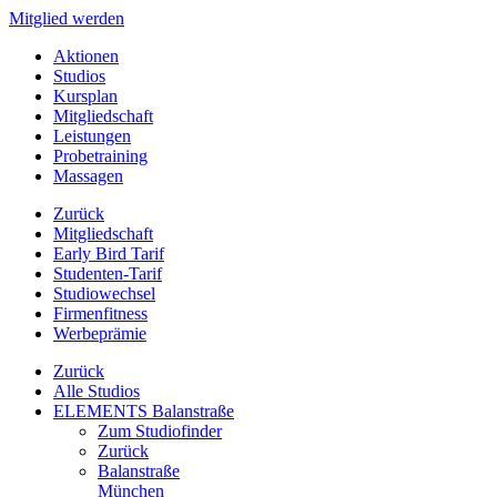
Mitglied werden
Aktionen
Studios
Kursplan
Mitgliedschaft
Leistungen
Probetraining
Massagen
Zurück
Mitgliedschaft
Early Bird Tarif
Studenten-Tarif
Studiowechsel
Firmenfitness
Werbeprämie
Zurück
Alle Studios
ELEMENTS Balanstraße
Zum Studiofinder
Zurück
Balan­straße
München