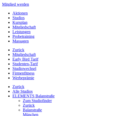
Mitglied werden
Aktionen
Studios
Kursplan
Mitgliedschaft
Leistungen
Probetraining
Massagen
Zurück
Mitgliedschaft
Early Bird Tarif
Studenten-Tarif
Studiowechsel
Firmenfitness
Werbeprämie
Zurück
Alle Studios
ELEMENTS Balanstraße
Zum Studiofinder
Zurück
Balan­straße
München