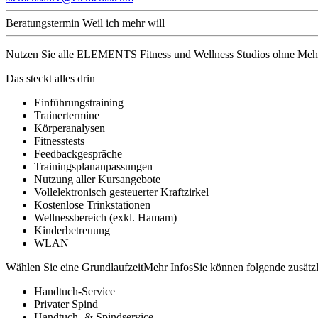
Beratungstermin
Weil ich mehr will
Nutzen Sie alle ELEMENTS Fitness und Wellness Studios ohne Mehrkos
Das steckt alles drin
Einführungstraining
Trainertermine
Körperanalysen
Fitnesstests
Feedbackgespräche
Trainingsplananpassungen
Nutzung aller Kursangebote
Vollelektronisch gesteuerter Kraftzirkel
Kostenlose Trinkstationen
Wellnessbereich (exkl. Hamam)
Kinderbetreuung
WLAN
Wählen Sie eine Grundlaufzeit
Mehr Infos
Sie können folgende zusätz
Handtuch-Service
Privater Spind
Handtuch- & Spindservice