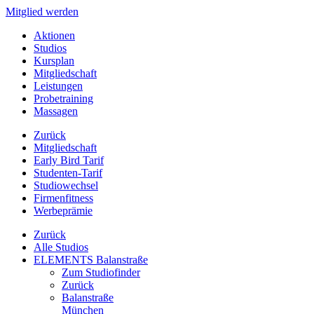
Mitglied werden
Aktionen
Studios
Kursplan
Mitgliedschaft
Leistungen
Probetraining
Massagen
Zurück
Mitgliedschaft
Early Bird Tarif
Studenten-Tarif
Studiowechsel
Firmenfitness
Werbeprämie
Zurück
Alle Studios
ELEMENTS Balanstraße
Zum Studiofinder
Zurück
Balan­straße
München