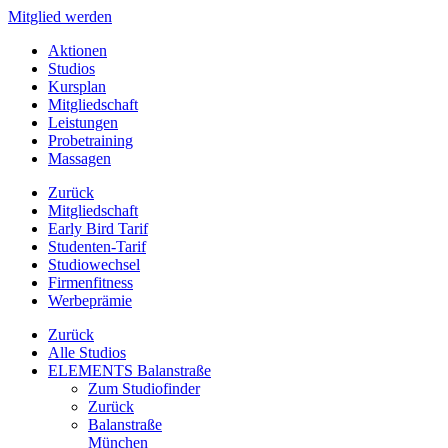
Mitglied werden
Aktionen
Studios
Kursplan
Mitgliedschaft
Leistungen
Probetraining
Massagen
Zurück
Mitgliedschaft
Early Bird Tarif
Studenten-Tarif
Studiowechsel
Firmenfitness
Werbeprämie
Zurück
Alle Studios
ELEMENTS Balanstraße
Zum Studiofinder
Zurück
Balan­straße
München