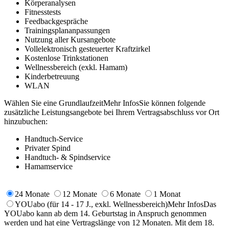
Körperanalysen
Fitnesstests
Feedbackgespräche
Trainingsplananpassungen
Nutzung aller Kursangebote
Vollelektronisch gesteuerter Kraftzirkel
Kostenlose Trinkstationen
Wellnessbereich (exkl. Hamam)
Kinderbetreuung
WLAN
Wählen Sie eine Grundlaufzeit
Mehr Infos
Sie können folgende
zusätzliche Leistungsangebote bei Ihrem Vertragsabschluss vor Ort
hinzubuchen:
Handtuch-Service
Privater Spind
Handtuch- & Spindservice
Hamamservice
24 Monate
12 Monate
6 Monate
1 Monat
YOUabo
(für 14 - 17 J., exkl. Wellnessbereich)
Mehr Infos
Das
YOUabo kann ab dem 14. Geburtstag in Anspruch genommen
werden und hat eine Vertragslänge von 12 Monaten. Mit dem 18.