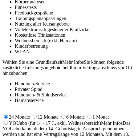
Körperanalysen
Fitnesstests
Feedbackgespräche
Trainingsplananpassungen
Nutzung aller Kursangebote
Vollelektronisch gesteuerter Kraftzirkel
Kostenlose Trinkstationen
Wellnessbereich (exkl. Hamam)
Kinderbetreuung
WLAN
Wählen Sie eine Grundlaufzeit
Mehr Infos
Sie können folgende
zusätzliche Leistungsangebote bei Ihrem Vertragsabschluss vor Ort
hinzubuchen:
Handtuch-Service
Privater Spind
Handtuch- & Spindservice
Hamamservice
24 Monate
12 Monate
6 Monate
1 Monat
YOUabo
(für 14 - 17 J., exkl. Wellnessbereich)
Mehr Infos
Das
YOUabo kann ab dem 14. Geburtstag in Anspruch genommen
werden und hat eine Vertragslänge von 12 Monaten. Mit dem 18.