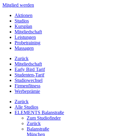
Mitglied werden
Aktionen
Studios
Kursplan
Mitgliedschaft
Leistungen
Probetraining
Massagen
Zurück
Mitgliedschaft
Early Bird Tarif
Studenten-Tarif
Studiowechsel
Firmenfitness
Werbeprämie
Zurück
Alle Studios
ELEMENTS Balanstraße
Zum Studiofinder
Zurück
Balan­straße
München