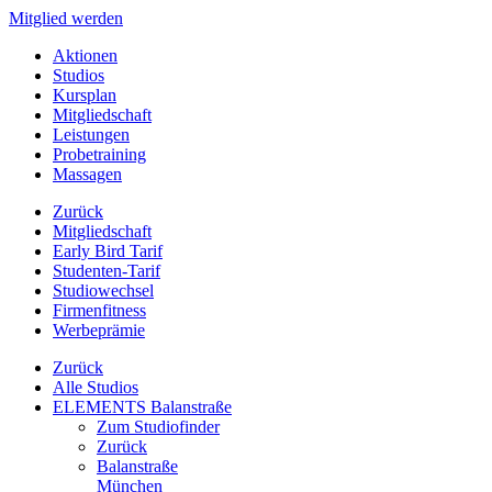
Mitglied werden
Aktionen
Studios
Kursplan
Mitgliedschaft
Leistungen
Probetraining
Massagen
Zurück
Mitgliedschaft
Early Bird Tarif
Studenten-Tarif
Studiowechsel
Firmenfitness
Werbeprämie
Zurück
Alle Studios
ELEMENTS Balanstraße
Zum Studiofinder
Zurück
Balan­straße
München