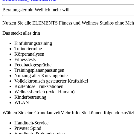
Beratungstermin
Weil ich mehr will
Nutzen Sie alle ELEMENTS Fitness und Wellness Studios ohne Mehrkos
Das steckt alles drin
Einführungstraining
Trainertermine
Körperanalysen
Fitnesstests
Feedbackgespräche
Trainingsplananpassungen
Nutzung aller Kursangebote
Vollelektronisch gesteuerter Kraftzirkel
Kostenlose Trinkstationen
Wellnessbereich (exkl. Hamam)
Kinderbetreuung
WLAN
Wählen Sie eine Grundlaufzeit
Mehr Infos
Sie können folgende zusätz
Handtuch-Service
Privater Spind
Handtuch- & Spindservice