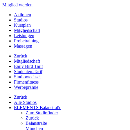
Mitglied werden
Aktionen
Studios
Kursplan
Mitgliedschaft
Leistungen
Probetraining
Massagen
Zurück
Mitgliedschaft
Early Bird Tarif
Studenten-Tarif
Studiowechsel
Firmenfitness
Werbeprämie
Zurück
Alle Studios
ELEMENTS Balanstraße
Zum Studiofinder
Zurück
Balan­straße
München