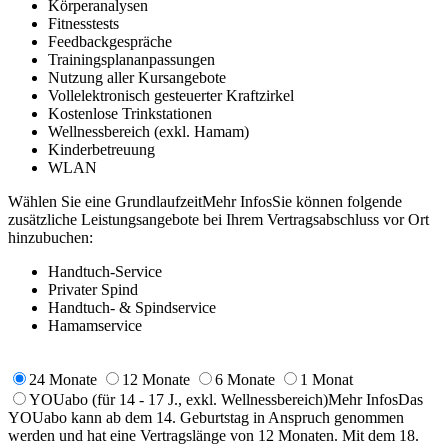
Körperanalysen
Fitnesstests
Feedbackgespräche
Trainingsplananpassungen
Nutzung aller Kursangebote
Vollelektronisch gesteuerter Kraftzirkel
Kostenlose Trinkstationen
Wellnessbereich (exkl. Hamam)
Kinderbetreuung
WLAN
Wählen Sie eine Grundlaufzeit
Mehr Infos
Sie können folgende
zusätzliche Leistungsangebote bei Ihrem Vertragsabschluss vor Ort
hinzubuchen:
Handtuch-Service
Privater Spind
Handtuch- & Spindservice
Hamamservice
24 Monate
12 Monate
6 Monate
1 Monat
YOUabo
(für 14 - 17 J., exkl. Wellnessbereich)
Mehr Infos
Das
YOUabo kann ab dem 14. Geburtstag in Anspruch genommen
werden und hat eine Vertragslänge von 12 Monaten. Mit dem 18.