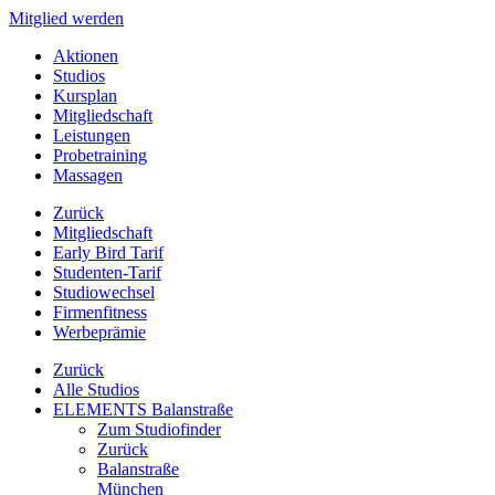
Mitglied werden
Aktionen
Studios
Kursplan
Mitgliedschaft
Leistungen
Probetraining
Massagen
Zurück
Mitgliedschaft
Early Bird Tarif
Studenten-Tarif
Studiowechsel
Firmenfitness
Werbeprämie
Zurück
Alle Studios
ELEMENTS Balanstraße
Zum Studiofinder
Zurück
Balan­straße
München