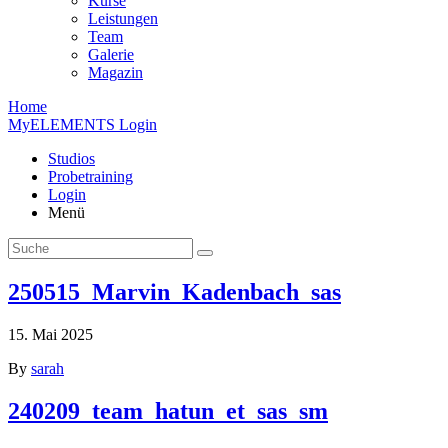
Kurse
Leistungen
Team
Galerie
Magazin
Home
MyELEMENTS Login
Studios
Probe­training
Login
Menü
250515_Marvin_Kadenbach_sas
15. Mai 2025
By
sarah
240209_team_hatun_et_sas_sm