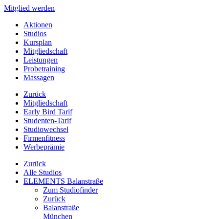
Mitglied werden
Aktionen
Studios
Kursplan
Mitgliedschaft
Leistungen
Probetraining
Massagen
Zurück
Mitgliedschaft
Early Bird Tarif
Studenten-Tarif
Studiowechsel
Firmenfitness
Werbeprämie
Zurück
Alle Studios
ELEMENTS Balanstraße
Zum Studiofinder
Zurück
Balan­straße
München