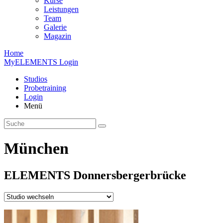
Kurse
Leistungen
Team
Galerie
Magazin
Home
MyELEMENTS Login
Studios
Probe­training
Login
Menü
München
ELEMENTS
Donners­berger­brücke