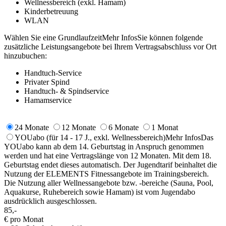
Wellnessbereich (exkl. Hamam)
Kinderbetreuung
WLAN
Wählen Sie eine Grundlaufzeit
Mehr Infos
Sie können folgende
zusätzliche Leistungsangebote bei Ihrem Vertragsabschluss vor Ort
hinzubuchen:
Handtuch-Service
Privater Spind
Handtuch- & Spindservice
Hamamservice
24 Monate
12 Monate
6 Monate
1 Monat
YOUabo
(für 14 - 17 J., exkl. Wellnessbereich)
Mehr Infos
Das
YOUabo kann ab dem 14. Geburtstag in Anspruch genommen
werden und hat eine Vertragslänge von 12 Monaten. Mit dem 18.
Geburtstag endet dieses automatisch. Der Jugendtarif beinhaltet die
Nutzung der ELEMENTS Fitnessangebote im Trainingsbereich.
Die Nutzung aller Wellnessangebote bzw. -bereiche (Sauna, Pool,
Aquakurse, Ruhebereich sowie Hamam) ist vom Jugendabo
ausdrücklich ausgeschlossen.
85,-
€ pro Monat