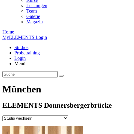
Kurse
Leistungen
Team
Galerie
Magazin
Home
MyELEMENTS Login
Studios
Probe­training
Login
Menü
München
ELEMENTS
Donners­berger­brücke