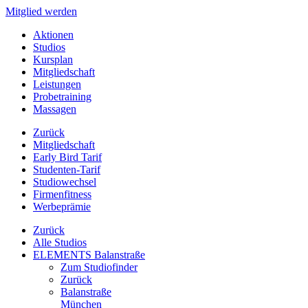
Mitglied werden
Aktionen
Studios
Kursplan
Mitgliedschaft
Leistungen
Probetraining
Massagen
Zurück
Mitgliedschaft
Early Bird Tarif
Studenten-Tarif
Studiowechsel
Firmenfitness
Werbeprämie
Zurück
Alle Studios
ELEMENTS Balanstraße
Zum Studiofinder
Zurück
Balan­straße
München