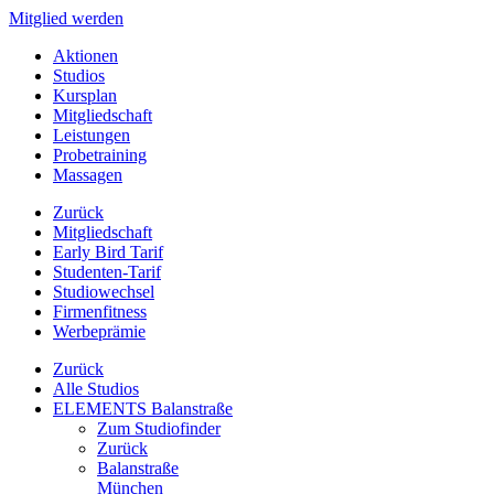
Mitglied werden
Aktionen
Studios
Kursplan
Mitgliedschaft
Leistungen
Probetraining
Massagen
Zurück
Mitgliedschaft
Early Bird Tarif
Studenten-Tarif
Studiowechsel
Firmenfitness
Werbeprämie
Zurück
Alle Studios
ELEMENTS Balanstraße
Zum Studiofinder
Zurück
Balan­straße
München