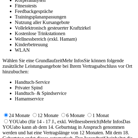
Körperanalysen
Fitnesstests
Feedbackgespräche
Trainingsplananpassungen
Nutzung aller Kursangebote
Vollelektronisch gesteuerter Kraftzirkel
Kostenlose Trinkstationen
Wellnessbereich (exkl. Hamam)
Kinderbetreuung
WLAN
Wählen Sie eine Grundlaufzeit
Mehr Infos
Sie können folgende
zusätzliche Leistungsangebote bei Ihrem Vertragsabschluss vor Ort
hinzubuchen:
Handtuch-Service
Privater Spind
Handtuch- & Spindservice
Hamamservice
24 Monate
12 Monate
6 Monate
1 Monat
YOUabo
(für 14 - 17 J., exkl. Wellnessbereich)
Mehr Infos
Das
YOUabo kann ab dem 14. Geburtstag in Anspruch genommen
werden und hat eine Vertragslänge von 12 Monaten. Mit dem 18.