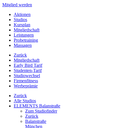
Mitglied werden
Aktionen
Studios
Kursplan
Mitgliedschaft
Leistungen
Probetraining
Massagen
Zurück
Mitgliedschaft
Early Bird Tarif
Studenten-Tarif
Studiowechsel
Firmenfitness
Werbeprämie
Zurück
Alle Studios
ELEMENTS Balanstraße
Zum Studiofinder
Zurück
Balan­straße
München