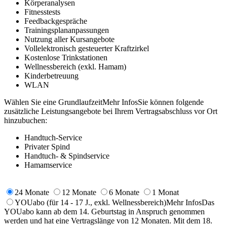
Körperanalysen
Fitnesstests
Feedbackgespräche
Trainingsplananpassungen
Nutzung aller Kursangebote
Vollelektronisch gesteuerter Kraftzirkel
Kostenlose Trinkstationen
Wellnessbereich (exkl. Hamam)
Kinderbetreuung
WLAN
Wählen Sie eine Grundlaufzeit
Mehr Infos
Sie können folgende
zusätzliche Leistungsangebote bei Ihrem Vertragsabschluss vor Ort
hinzubuchen:
Handtuch-Service
Privater Spind
Handtuch- & Spindservice
Hamamservice
24 Monate
12 Monate
6 Monate
1 Monat
YOUabo
(für 14 - 17 J., exkl. Wellnessbereich)
Mehr Infos
Das
YOUabo kann ab dem 14. Geburtstag in Anspruch genommen
werden und hat eine Vertragslänge von 12 Monaten. Mit dem 18.