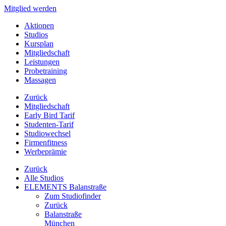
Mitglied werden
Aktionen
Studios
Kursplan
Mitgliedschaft
Leistungen
Probetraining
Massagen
Zurück
Mitgliedschaft
Early Bird Tarif
Studenten-Tarif
Studiowechsel
Firmenfitness
Werbeprämie
Zurück
Alle Studios
ELEMENTS Balanstraße
Zum Studiofinder
Zurück
Balan­straße
München