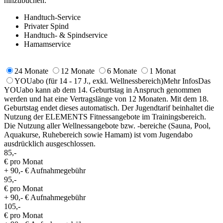
hinzubuchen:
Handtuch-Service
Privater Spind
Handtuch- & Spindservice
Hamamservice
24 Monate
12 Monate
6 Monate
1 Monat
YOUabo
(für 14 - 17 J., exkl. Wellnessbereich)
Mehr Infos
Das
YOUabo kann ab dem 14. Geburtstag in Anspruch genommen
werden und hat eine Vertragslänge von 12 Monaten. Mit dem 18.
Geburtstag endet dieses automatisch. Der Jugendtarif beinhaltet die
Nutzung der ELEMENTS Fitnessangebote im Trainingsbereich.
Die Nutzung aller Wellnessangebote bzw. -bereiche (Sauna, Pool,
Aquakurse, Ruhebereich sowie Hamam) ist vom Jugendabo
ausdrücklich ausgeschlossen.
85,-
€ pro Monat
+ 90,- € Aufnahmegebühr
95,-
€ pro Monat
+ 90,- € Aufnahmegebühr
105,-
€ pro Monat