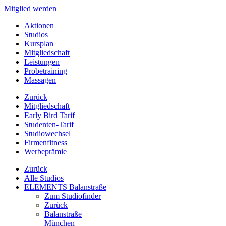
Mitglied werden
Aktionen
Studios
Kursplan
Mitgliedschaft
Leistungen
Probetraining
Massagen
Zurück
Mitgliedschaft
Early Bird Tarif
Studenten-Tarif
Studiowechsel
Firmenfitness
Werbeprämie
Zurück
Alle Studios
ELEMENTS Balanstraße
Zum Studiofinder
Zurück
Balan­straße
München