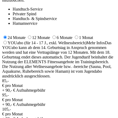
hinzubuchen:
Handtuch-Service
Privater Spind
Handtuch- & Spindservice
Hamamservice
24 Monate
12 Monate
6 Monate
1 Monat
YOUabo
(für 14 - 17 J., exkl. Wellnessbereich)
Mehr Infos
Das
YOUabo kann ab dem 14. Geburtstag in Anspruch genommen
werden und hat eine Vertragslänge von 12 Monaten. Mit dem 18.
Geburtstag endet dieses automatisch. Der Jugendtarif beinhaltet die
Nutzung der ELEMENTS Fitnessangebote im Trainingsbereich.
Die Nutzung aller Wellnessangebote bzw. -bereiche (Sauna, Pool,
Aquakurse, Ruhebereich sowie Hamam) ist vom Jugendabo
ausdrücklich ausgeschlossen.
85,-
€ pro Monat
+ 90,- € Aufnahmegebühr
95,-
€ pro Monat
+ 90,- € Aufnahmegebühr
105,-
€ pro Monat